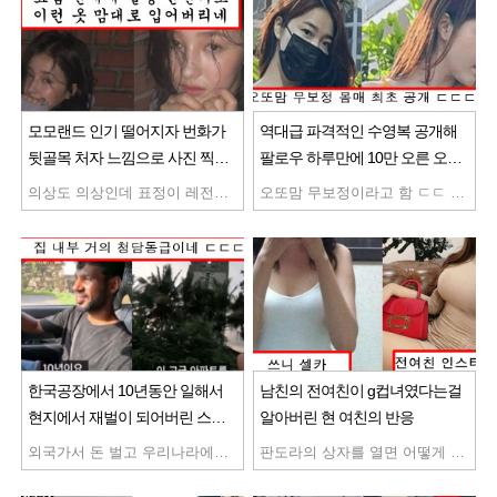
모모랜드 인기 떨어지자 번화가
역대급 파격적인 수영복 공개해
뒷골목 처자 느낌으로 사진 찍은
팔로우 하루만에 10만 오른 오또
모모랜드 맴버
맘 몸매
의상도 의상인데 표정이 레전드네 ...
오또맘 무보정이라고 함 ㄷㄷ 솔직히 이정도면 연엔 해도 될듯 오늘부터 오또맘 팬할거임
한국공장에서 10년동안 일해서
남친의 전여친이 g컵녀였다는걸
현지에서 재벌이 되어버린 스리
알아버린 현 여친의 반응
랑카인
외국가서 돈 벌고 우리나라에서 이렇게 사는것도 나쁘지 않은듯 와 나보다 더 부자임 ㄷㄷ 마인드 진짜 멋지신듯
판도라의 상자를 열면 어떻게 되는지 봐라 글 안에서 자괴감이 느껴지네 너무 슬픈이야기지만 현실임