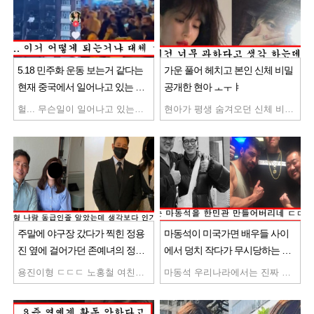
5.18 민주화 운동 보는거 같다는
가운 풀어 헤치고 본인 신체 비밀
현재 중국에서 일어나고 있는 상
공개한 현아 ㅗㅜㅑ
황
헐... 무슨일이 일어나고 있는거야
현아가 평생 숨겨오던 신체 비밀 공개해 난리났음 와... 저런거까지 보여주다니
주말에 야구장 갔다가 찍힌 정용
마동석이 미국가면 배우들 사이
진 옆에 걸어가던 존예녀의 정체
에서 덩치 작다가 무시당하는 이
ㄷ
유
용진이형 ㄷㄷㄷ 노홍철 여친인가? 인생 재밌게 사시네
마동석 우리나라에서는 진짜 덩치 개커보이는데 벌써부터 레전드 ㅋㅋ 진짜 개웃기네 ㅋㅋ