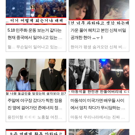
5.18 민주화 운동 보는거 같다는
가운 풀어 헤치고 본인 신체 비밀
현재 중국에서 일어나고 있는 상
공개한 현아 ㅗㅜㅑ
황
헐... 무슨일이 일어나고 있는거야
현아가 평생 숨겨오던 신체 비밀 공개해 난리났음 와... 저런거까지 보여주다니
주말에 야구장 갔다가 찍힌 정용
마동석이 미국가면 배우들 사이
진 옆에 걸어가던 존예녀의 정체
에서 덩치 작다가 무시당하는 이
ㄷ
유
용진이형 ㄷㄷㄷ 노홍철 여친인가? 인생 재밌게 사시네
마동석 우리나라에서는 진짜 덩치 개커보이는데 벌써부터 레전드 ㅋㅋ 진짜 개웃기네 ㅋㅋ