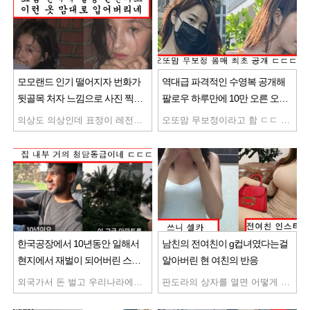
모모랜드 인기 떨어지자 번화가
역대급 파격적인 수영복 공개해
뒷골목 처자 느낌으로 사진 찍은
팔로우 하루만에 10만 오른 오또
모모랜드 맴버
맘 몸매
의상도 의상인데 표정이 레전드네 ...
오또맘 무보정이라고 함 ㄷㄷ 솔직히 이정도면 연엔 해도 될듯 오늘부터 오또맘 팬할거임
한국공장에서 10년동안 일해서
남친의 전여친이 g컵녀였다는걸
현지에서 재벌이 되어버린 스리
알아버린 현 여친의 반응
랑카인
외국가서 돈 벌고 우리나라에서 이렇게 사는것도 나쁘지 않은듯 와 나보다 더 부자임 ㄷㄷ 마인드 진짜 멋지신듯
판도라의 상자를 열면 어떻게 되는지 봐라 글 안에서 자괴감이 느껴지네 너무 슬픈이야기지만 현실임