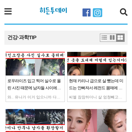
히든투데이
검색
건강·과학TIP
로우라이즈 입고 찍어 실수로 올
현재 카리나 급으로 살 뺐는데 미
린 사진 때문에 남자들 사이에서
드는 안빠져서 레전드 몸매에 과
난리 난 있지 유나
감한 의상 보여준 씨엘
와.. 유나가 이거 입으니까 다른 연예인들이랑 클라스가 다른게 느껴짐 진심 유나가 미래다 ... 아프리카 여캠들이 자주 입던 신도시 미시룩 유나가 입고 서열정리 해버림 여캠들이랑은 비교 자체가 안되네
씨엘 잠잠하더니 살 엄청빼고옴 ㄷㄷ 씨엘이 활동 때 레전드긴 했지 ...