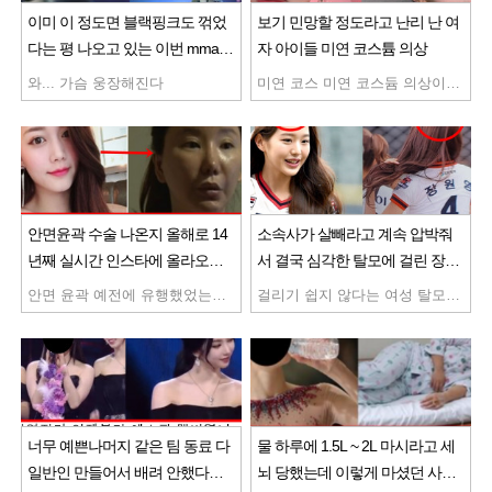
이미 이 정도면 블랙핑크도 꺾었
보기 민망할 정도라고 난리 난 여
다는 평 나오고 있는 이번 mma
자 아이들 미연 코스튬 의상
르세라핌 충격 무대
와... 가슴 웅장해진다
미연 코스 미연 코스듐 의상이 현재 논란중인 이유가 ... 이렇게 잘어울리는 사람 처음봄 ㄷㄷ
안면윤곽 수술 나온지 올해로 14
소속사가 살빼라고 계속 압박줘
년째 실시간 인스타에 올라오고
서 결국 심각한 탈모에 걸린 장원
있는 안면윤곽러들 심각한 상황
영 현재 상태
안면 윤곽 예전에 유행했었는데 지금 어떻게 된지 사진 나옴 와 진짜 무섭다 성형은 절대 안해야지
걸리기 쉽지 않다는 여성 탈모 걸렸다는 장원영 최근 모습임 얼마나 고생하면 이 나이에 탈모가 와버리냐 ㄷㄷ
너무 예쁜나머지 같은 팀 동료 다
물 하루에 1.5L ~ 2L 마시라고 세
일반인 만들어서 배려 안했다고
뇌 당했는데 이렇게 마셨던 사람