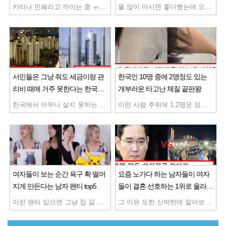
욕 먹고 있는 카리나
들 부작용 속출중 ㄷㄷ
카리나 민폐라고 까이는 중 ㅠㅠ 비교하기는 싫은데 압도적이네 카리나 팬한다
물 많이 마시면 좋다했는데 오히려 건강 해치고 있었음 물 많이 마시면 오히려 독이였네
서민들은 그냥 줘도 세금이랑 관
한국인 10명 중에 2명정도 있는
리비 때메 거주 못한다는 한국에
개부러운 타고난 체질 끝판왕
서 가장 비싼 아파트 top15
한국에서 아무나 살지 못하는 아파트들 여기부터 넘사라고 할 수 있음 성공해서 이런 집 꼭 살자 ㅠ
이런 사람 주위에 1,2명은 있을거임 가스비 900원 개부러움 ㅋㅋㅋ 진짜 이런거 보면 신기함
여자들이 보는 순간 욕구 확 떨어
요즘 노가다 하는 남자들이 여자
지게 만든다는 남자 팬티 top5
들이 결혼 선호하는 1위로 올라선
이유
이런 팬티 입으면 그냥 집 갈 수도 있으니 주의하도록 하자 나 자주 입는건데 버려야할듯 성욕때메 남친을 울렸다는 여자 레전드 ㅋㅋ
그 이유 또한 신박한데 알아보자 그럼 이번엔 연예인들 중에 어떤 유형이 연애,결혼하고 싶은지 보자 연애하고 싶은 순위 역시 얼굴보다는 돈과 명예 친절함 이런게 더 중요한거 같네