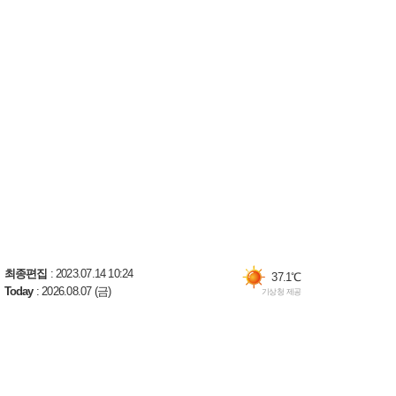
37.0℃
속초
29.8℃
최종편집
: 2023.07.14 10:24
37.1℃
Today
: 2026.08.07 (금)
기상청 제공
철원
35.2℃
동두천
35.3℃
파주
36.6℃
대관령
29.4℃