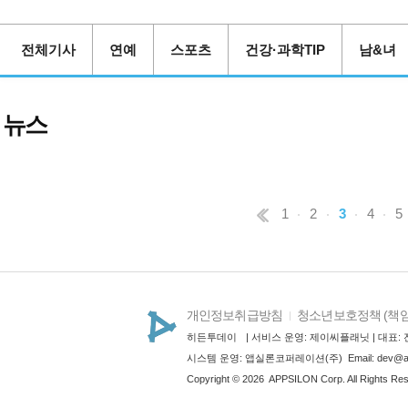
춘천
37.3℃
백령도
30.6℃
전체기사
연예
스포츠
건강·과학TIP
남&녀
북강릉
29.9℃
강릉
31.0℃
동해
30.7℃
뉴스
서울
37.6℃
인천
35.6℃
원주
36.7℃
1
2
3
4
5
울릉도
32.1℃
수원
36.4℃
영월
38.1℃
충주
36.5℃
개인정보취급방침
청소년보호정책
(책임
서산
36.5℃
히든투데이
| 서비스 운영: 제이씨플래닛 | 대표: 전
울진
29.9℃
시스템 운영: 앱실론코퍼레이션(주) Email: dev@apps
청주
37.5℃
Copyright ©
2026
APPSILON Corp. All Rights Re
대전
37.3℃